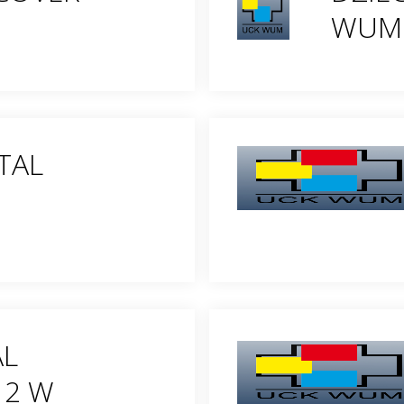
WUM
TAL
AL
 2 W