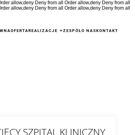
rder allow,deny Deny from all
Order allow,deny Deny from all
rder allow,deny Deny from all
Order allow,deny Deny from all
ÓWNA
OFERTA
REALIZACJE
ZESPÓŁ
O NAS
KONTAKT
e
IĘCY SZPITAL KLINICZNY