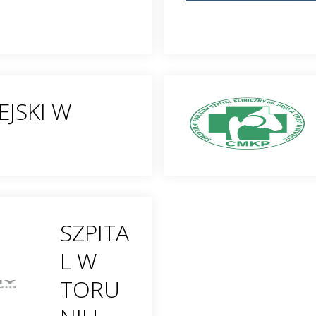
EJSKI W
SZPITA
L W
TORU