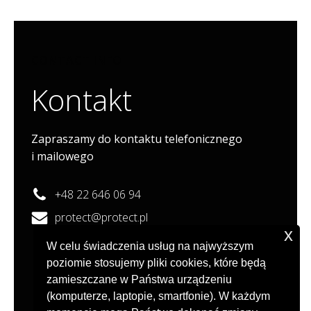
CONTACT INFO
Kontakt
Zapraszamy do kontaktu telefonicznego
i mailowego
+48 22 646 06 94
protect@protect.pl
x
PROTECT TADEUSZ CISEK I WSPÓLNICY
W celu świadczenia usług na najwyższym
SPÓŁKA KOMANDYTOWA
poziomie stosujemy pliki cookies, które będą
ul. Rudnickiego 3A lok. 13H
zamieszczane w Państwa urządzeniu
01-858 Warszawa
(komputerze, laptopie, smartfonie). W każdym
NIP: 5270017562